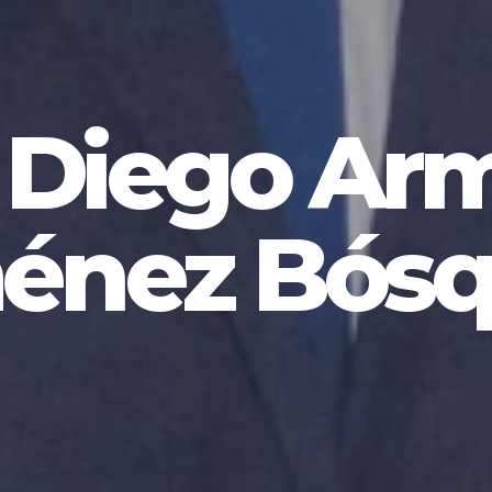
. Diego Ar
énez Bós