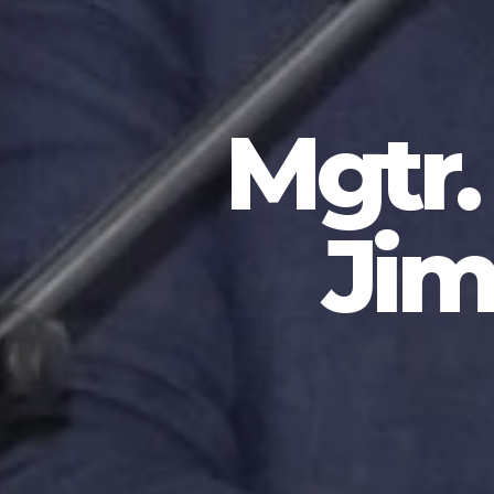
Mgtr
Jim