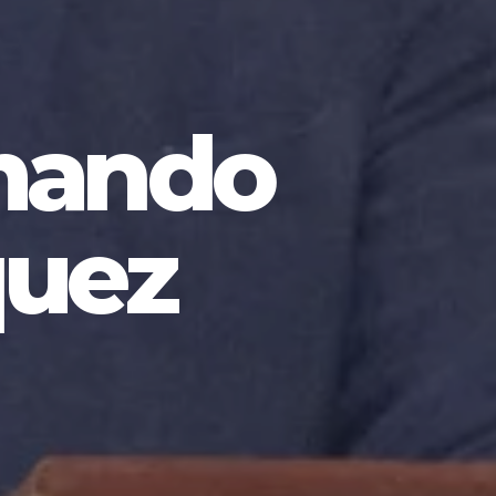
mando
quez