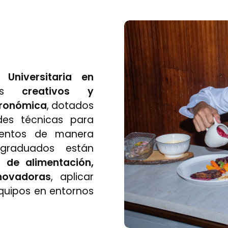
 Universitaria en
ales
creativos y
tronómica
, dotados
des técnicas para
imentos de manera
 graduados están
s de alimentación,
nnovadoras
, aplicar
equipos en entornos