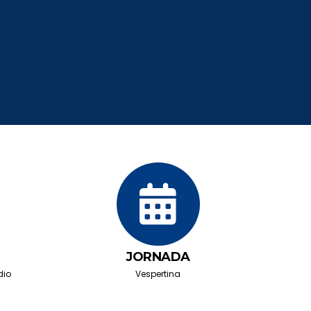
JORNADA
dio
Vespertina