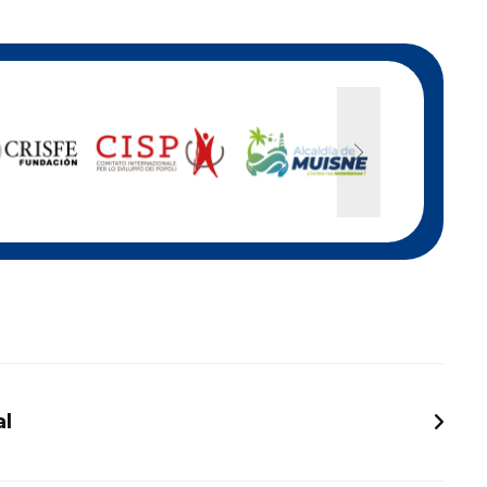
l
afeterías y hoteles.