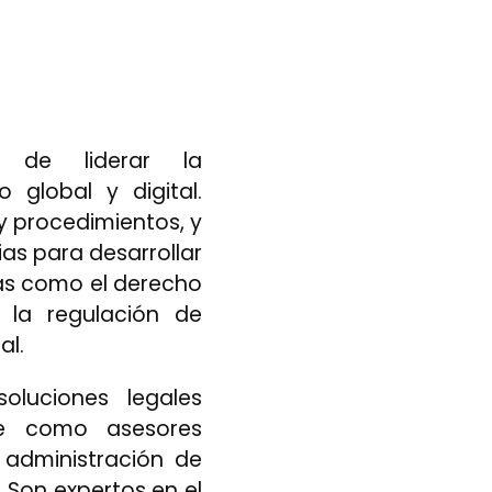
d de liderar la
 global y digital.
 y procedimientos, y
as para desarrollar
eas como el derecho
, la regulación de
al.
oluciones legales
se como asesores
 administración de
. Son expertos en el