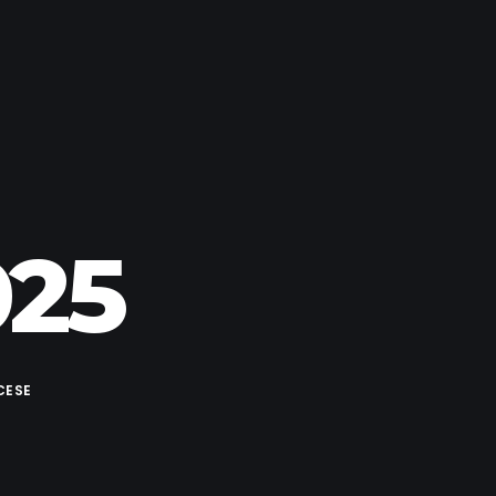
025
CESE