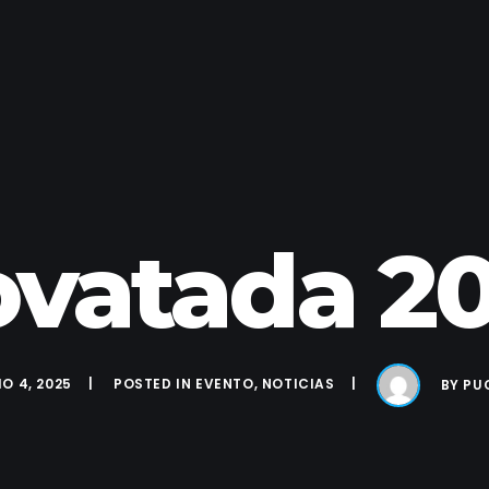
vatada 2
IO 4, 2025
POSTED IN
EVENTO
,
NOTICIAS
BY
PU