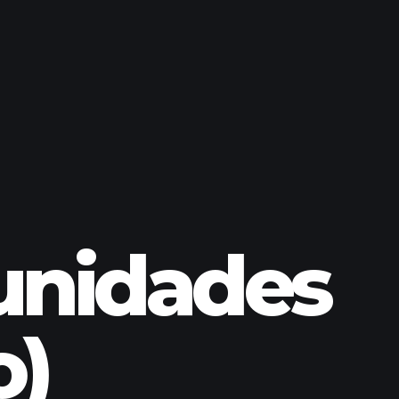
unidades
o)