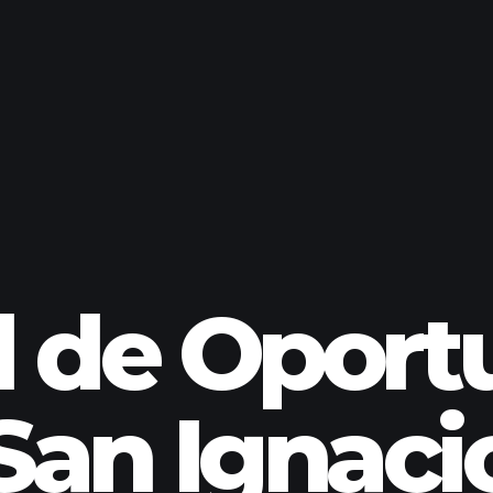
d de Oport
San Ignaci