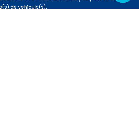
a(s) de vehículo(s).
tida de defunción, comprobante de pensión de
posesión efectiva de los bienes.
n unión libre: deberán presentar los requisitos antes
yuge.
 de admisión.
so de personas destacadas académicamente o que
 de vulnerabilidad.
adicionales.
 otro.