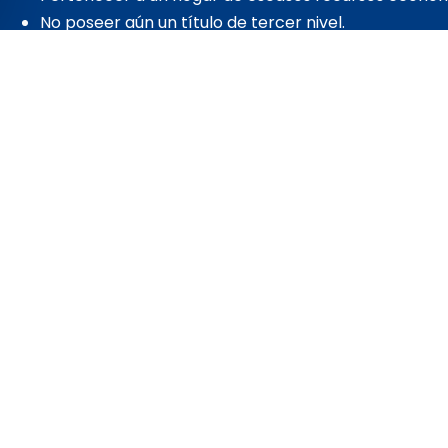
No poseer aún un título de tercer nivel.
Copias de las cédulas de identidad del estudiante y 
familia que reportan en la ficha de ingreso.
Realizar la inscripción y postulación (llenado de form
evidencias solicitadas).
Copia del certificado del RUC de los miembros may
si está activo, presentar la última declaración de im
Certificado mecanizado del IESS de los afiliados al 
campesino / copia del rol de pagos o comprobantes 
meses.
Si el caso 
Los r