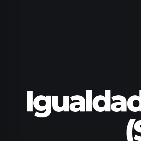
Igualda
(