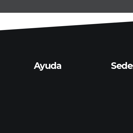
Ayuda
Sede
Repositorio Nacional
Quito
Código de éticas
Amba
Soporte SAP
Ibarra
o
Buzón de quejas y
Sant
démico
sugerencias
Mana