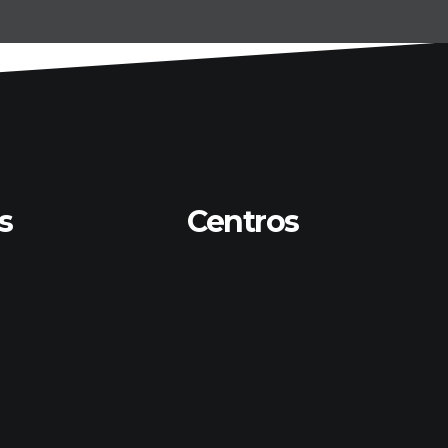
s
Centros
Senescyt
to
Cedia
CACES
o Domingo
bi