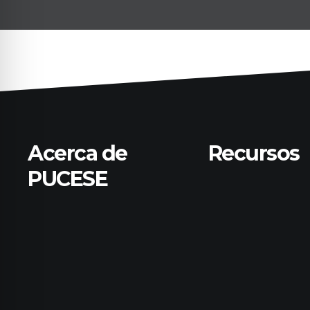
Acerca de
Recursos
PUCESE
Biblioteca
Investigación
Historia, Misión y Visión
Admisión
Eventos Noticias
Bolsa de emple
Contactar
Calendario aca
Transparencia
Aranceles