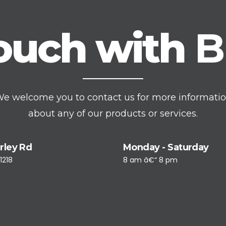
touch with
B
e welcome you to contact us for more informati
about any of our products or services.
rley Rd
Monday - Saturday
1218
8 am â€“ 8 pm