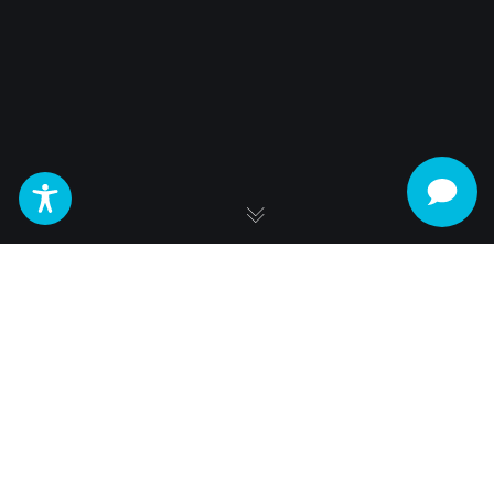
Beca de Hermanos
Para
p
ostulantes o estudiantes que posean uno o
más hermanos matriculados en el periodo
académico regular, inmediato anterior, que deseen